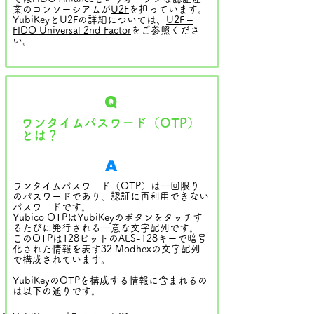
業のコンソーシアムが
U2F
を担っています。
YubiKeyとU2Fの詳細については、
U2F –
FIDO Universal 2nd Factor
をご参照くださ
い。
Q
ワンタイムパスワード（OTP）
とは？
A
ワンタイムパスワード（OTP）は一回限り
のパスワードであり、認証に再利用できない
パスワードです。
Yubico OTPはYubiKeyのボタンをタッチす
るたびに発行される一意な文字配列です。
このOTPは128ビットのAES-128キーで暗号
化された情報を表す32 Modhexの文字配列
で構成されています。
YubiKeyのOTPを構成する情報に含まれるの
は以下の通りです。