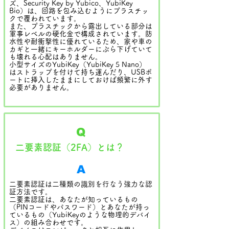
ズ、Security Key by Yubico、YubiKey
Bio）は、回路を包み込むようにプラスチッ
クで覆われています。
また、プラスチックから露出している部分は
軍事レベルの硬化金で構成されています。防
水性や耐衝撃性に優れているため、家や車の
カギと一緒にキーホルダーにぶら下げていて
も壊れる心配はありません。
小型サイズのYubiKey（YubiKey 5 Nano）
はストラップを付けて持ち運んだり、USBポ
ートに挿入したままにしておけば頻繁に外す
必要がありません。
Q
二要素認証（2FA）とは？
A
二要素認証は二種類の識別を行なう強力な認
証方法です。
二要素認証は、あなたが知っているもの
（PINコードやパスワード）とあなたが持っ
ているもの（YubiKeyのような物理的デバイ
ス）の組み合わせです。