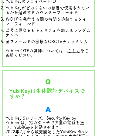
YubiKeyのプライベートID
YubiKeyがどのくらいの頻度で使用されてい
るかを追跡するカウンターフィールド
各OTPを発行する間の時間を追跡するタイ
マーフィールド
暗号に更なるセキュリティを加えるランダム
ナンバー
全フィールドの密接なCRC16チェックサム
Yubico OTPの詳細については、
こちら
をご
参照ください。
Q
YubiKeyは生体認証デバイスで
すか？
A
YubiKey 5シリーズ、Security Key by
Yubico は、指のタッチで少量の電荷を送
り、YubiKeyを起動させます。
2022年2月から販売開始したYubiKey Bioシ