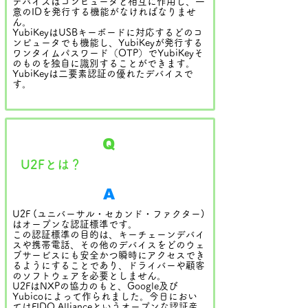
デバイスはコンピュータと相互に作用し、一
意のIDを発行する機能がなければなりませ
ん。
YubiKeyはUSBキーボードに対応するどのコ
ンピュータでも機能し、YubiKeyが発行する
ワンタイムパスワード（OTP）でYubiKeyそ
のものを独自に識別することができます。
YubiKeyは二要素認証の優れたデバイスで
す。
Q
U2Fとは？
A
U2F (ユニバーサル・セカンド・ファクター)
はオープンな認証標準です。
この認証標準の目的は、キーチェーンデバイ
スや携帯電話、その他のデバイスをどのウェ
ブサービスにも安全かつ瞬時にアクセスでき
るようにすることであり、ドライバーや顧客
のソフトウェアを必要としません。
U2FはNXPの協力のもと、Google及び
Yubicoによって作られました。今日におい
てはFIDO Allianceというオープンな認証産