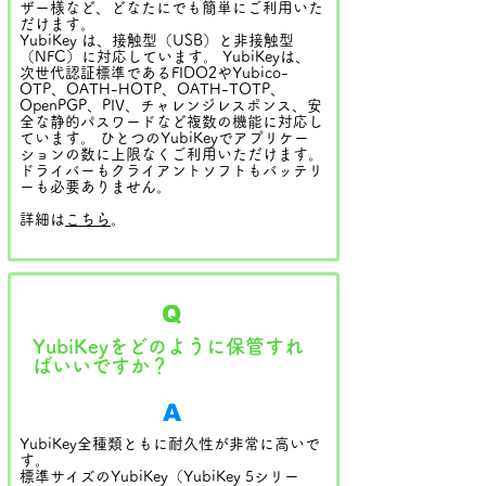
ザー様など、どなたにでも簡単にご利用いた
だけます。
YubiKey は、接触型（USB）と非接触型
（NFC）に対応しています。 YubiKeyは、
次世代認証標準であるFIDO2やYubico-
OTP、OATH-HOTP、OATH-TOTP、
OpenPGP、PIV、チャレンジレスポンス、安
全な静的パスワードなど複数の機能に対応し
ています。 ひとつのYubiKeyでアプリケー
ションの数に上限なくご利用いただけます。
ドライバーもクライアントソフトもバッテリ
ーも必要ありません。
詳細は
こちら
。
Q
YubiKeyをどのように保管すれ
ばいいですか？
A
YubiKey全種類ともに耐久性が非常に高いで
す。
標準サイズのYubiKey（YubiKey 5シリー