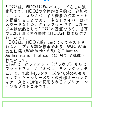
FIDO2は、FIDO U2Fのパスワードなしの進
化形です。FIDO2の全体的な目的は、追加の
ユースケースをカバーする機能の拡張セット
を提供することであり、主なドライバーはパ
スワードなしのログインフローです。U2Fモ
デルは依然としてFIDO2の基盤であり、既存
のU2F展開との互換性はFIDO2仕様で提供さ
れています。
FIDO2は、FIDO Allianceによってホストさ
れるオープンな認証標準であり、W3C Web
認証仕様（WebAuthn API）とClient to
Authentication Protocol（CTAP）で構成さ
れています。
CTAPは、クライアント（ブラウザ）または
プラットフォーム（オペレーティングシステ
ム）と、YubiKey5シリーズやYubicoのセキ
ュリティキーシリーズなどの外部オーセンテ
ィケータとの通信に使用されるアプリケーシ
ョン層プロトコルです。
Q
スペアキーを持つことは重要で
すか？