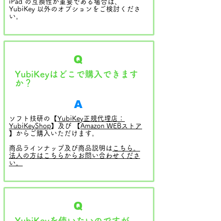
iPad の互換性が重要である場合は、
YubiKey 以外のオプションをご検討くださ
い。
Q
YubiKeyはどこで購入できます
か？
A
ソフト技研の【
YubiKey正規代理店：
YubiKeyShop
】及び 【
Amazon WEBストア
】からご購入いただけます。
商品ラインナップ及び商品説明は
こちら。
法人の方はこちらからお問い合わせくださ
い
。
Q
YubiKeyを使いたいのですが、