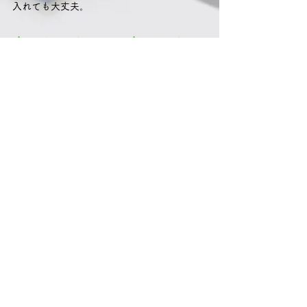
入れても大丈夫。
高セキュリティ・高クオリ
ティ
スウェーデンの自治体や学校、トルコ政
府、米国消防署などで使用。
Google、Salesforce、Microsoft、
Facebookなども認めたデバイス。
どなたでも簡単にお使い
いただけます