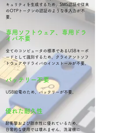
キュリティを生成するため、SMS認証や従来
のOTPトークンの認証のような手入力が不
要。
専用ソフトウェア、専用ドラ
イバ不要
全てのコンピュータの標準であるUSBキーボ
ードとして識別するため、クライアントソフ
トウェアやドライバのインストールが不要。
バッテリー不要
USB給電のため、バッテリーが不要。
優れた耐久性
耐衝撃および防水性に優れているため、
日常的な使用では壊れません。洗濯機に