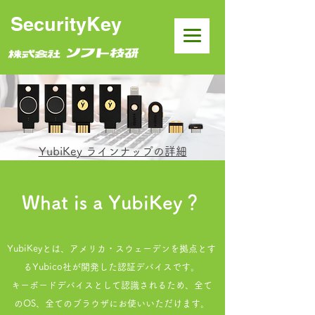
SecurityKey
YubiKey ラインナップの詳細
What is a YubiKey？
YubiKeyとは、アメリカ・スウェーデンを拠点とす
るYubico社が開発した認証デバイスです。
キーボードデバイスとして認識されるため、全て
のOS、全てのブラウザにお使いいただけます。